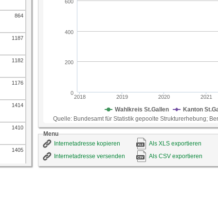
Die Ausgaben für Wohnen und Energie machen 20
einem durchschnittlichen Schweizer Privathausha
864
etwa 28 Prozent der Konsumausgaben aus. Die Hö
deshalb eine wichtige Rolle für die Lebenshaltun
ID-Nummer
110
1187
Quelle
Bundesamt für Statistik gepoolte Strukturerhebung
St.Gallen
1182
1176
1414
1410
Menu
Internetadresse kopieren
Als XLS exportieren
1405
Internetadresse versenden
Als CSV exportieren
1676
1670
1664