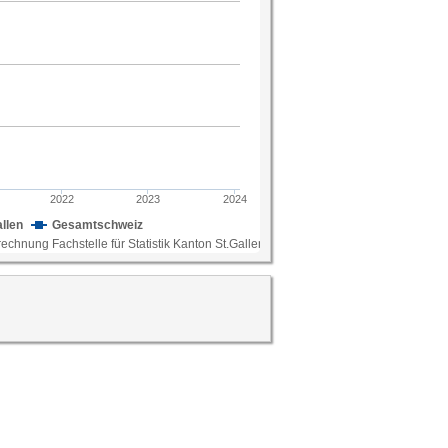
22 laut Haushaltsbudgeterhebung des BFS in
lt rund 14 Prozent des Bruttoeinkommens und
he und Entwicklung der Mietpreise spielen
gskosten.
; Berechnung Fachstelle für Statistik Kanton