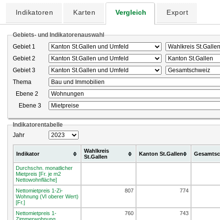
Indikatoren
Karten
Vergleich
Export
Gebiets- und Indikatorenauswahl
Gebiet 1
Gebiet 2
Gebiet 3
Thema
Ebene 2
Ebene 3
Indikatorentabelle
Jahr
Wahlkreis
Indikator
Kanton St.Gallen
Gesamtsc
St.Gallen
Durchschn. monatlicher
Mietpreis [Fr. je m2
Nettowohnfläche]
Nettomietpreis 1-Zi-
807
774
Wohnung (VI oberer Wert)
[Fr.]
Nettomietpreis 1-
760
743
Zimmerwohnung