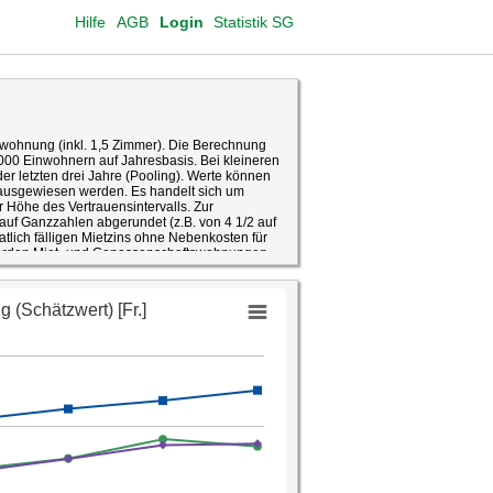
Hilfe
AGB
Login
Statistik SG
rwohnung (inkl. 1,5 Zimmer). Die Berechnung
'000 Einwohnern auf Jahresbasis. Bei kleineren
er letzten drei Jahre (Pooling). Werte können
 ausgewiesen werden. Es handelt sich um
 Höhe des Vertrauensintervalls. Zur
uf Ganzzahlen abgerundet (z.B. von 4 1/2 auf
lich fälligen Mietzins ohne Nebenkosten für
werden Miet- und Genossenschaftswohnungen
tammen aus den ab dem Jahr 2010 jährlich
rhebung basiert auf einer Stichprobe der
destens 15 Jahre alt sind und in
t schweizweit mindestens 200'000 Personen,
hprobe auf ihrem Gebiet finanziert, um damit
ie Ergebnisse werden sowohl auf Ebene von
rt, wobei die in einer Wohnung
aushalt gilt. Die Wohnungsnettomietpreise
halte dar.
erten Informationen unterliegen einem
n zu interpretieren. Der Stichprobenfehler der
asis einer Wahrscheinlichkeit von 95 Prozent
e Wert zwischen 123 und 137.