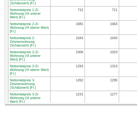
(Schätzwert) [Fr.]
Nettomietpreis 1-Zi-
712
711
Wohnung (VI unterer
Wert) [Fr.]
Nettomietpreis 2-Zi-
1081
1063
Wohnung (VI oberer Wert)
[Fr.]
Nettomietpreis 2-
1043
1043
Zimmerwohnung
(Schätzwert) [Fr.]
Nettomietpreis 2-Zi-
1006
1023
Wohnung (VI unterer
Wert) [Fr.]
Nettomietpreis 3-Zi-
1293
1313
Wohnung (VI oberer Wert)
[Fr.]
Nettomietpreis 3-
1262
1295
Zimmerwohnung
(Schätzwert) [Fr.]
Nettomietpreis 3-Zi-
1231
1277
Wohnung (VI unterer
Wert) [Fr.]
Nettomietpreis 4-Zi-
1421
1479
Wohnung (VI oberer Wert)
[Fr.]
Nettomietpreis 4-
1390
1461
Zimmerwohnung
(Schätzwert) [Fr.]
Nettomietpreis 4-Zi-
1358
1442