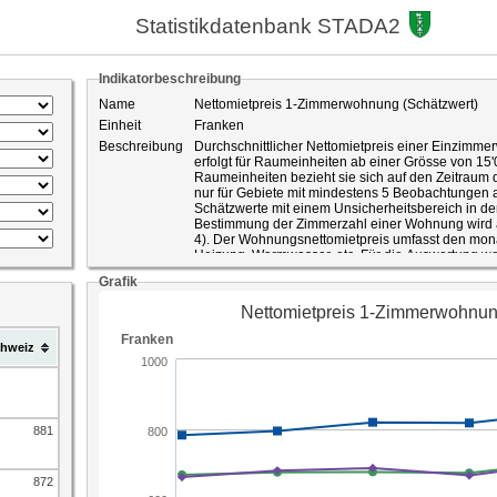
Statistikdatenbank STADA2
Indikatorbeschreibung
Name
Nettomietpreis 1-Zimmerwohnung (Schätzwert)
Einheit
Franken
Beschreibung
Durchschnittlicher Nettomietpreis einer Einzimme
erfolgt für Raumeinheiten ab einer Grösse von 15
Raumeinheiten bezieht sie sich auf den Zeitraum d
nur für Gebiete mit mindestens 5 Beobachtungen
Schätzwerte mit einem Unsicherheitsbereich in der
Bestimmung der Zimmerzahl einer Wohnung wird a
4). Der Wohnungsnettomietpreis umfasst den monat
Heizung, Warmwasser, etc. Für die Auswertung 
berücksichtigt.
Grafik
Die Angaben zu den Wohnungsnettomietpreisen s
durchgeführten Strukturerhebungen. Die Strukture
Personen der ständigen Wohnbevölkerung, die min
Privathaushalten leben. Diese Stichprobe umfass
hweiz
wobei ein Teil der Kantone eine Erhöhung der Stic
die Genauigkeit der Ergebnisse zu verbessern. D
Personen wie auch von Privathaushalten produzie
zusammenlebende Personengruppe als ein Privath
stellen eine Auswertung auf Ebene der Privathaus
Die auf Basis der Strukturerhebungsdaten produzi
881
Stichprobenfehler und sind deshalb als Schätzunge
Schätzwerte wird durch Vertrauensintervalle auf B
ausgewiesen. Beispiel: Schätzwert = 130 mit einem Vertrauensintervall von +/- 7: Mit einer
872
Wahrscheinlichkeit von 95 Prozent liegt der wahr