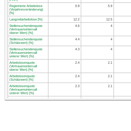
Registrierte Arbeitslose
0.9
5.9
(Vorjahresveränderung)
[%]
Langzeitarbeitslose [%]
12.2
12.5
Stellensuchendenquote
4.6
4
(Vertrauensintervall
oberer Wert) [%]
Stellensuchendenquote
4.4
4
(Schätzwert) [%]
Stellensuchendenquote
4.3
4
(Vertrauensintervall
unterer Wert) [%]
Arbeitslosenquote
2.4
2.1
(Vertrauensintervall
oberer Wert) [%]
Arbeitslosenquote
2.4
2.1
(Schätzwert) [%]
Arbeitslosenquote
2.3
2.1
(Vertrauensintervall
unterer Wert) [%]
Jugendarbeitslosenquote
2.8
2.1
(Vertrauensintervall
oberer Wert) [%]
Jugendarbeitslosenquote
2.6
2
(Schätzwert) [%]
Jugendarbeitslosenquote
2.4
1.9
(Vertrauensinterv. unterer
Wert) [%]