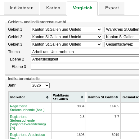
Indikatoren
Karten
Vergleich
Export
Gebiets- und Indikatorenauswahl
Gebiet 1
Gebiet 2
Gebiet 3
Thema
Ebene 2
Ebene 3
Indikatorentabelle
Jahr
Wahlkreis
Indikator
Kanton St.Gallen
Gesamtsc
St.Gallen
Registrierte
3034
11405
Stellensuchende [Anz.]
Registrierte
2.3
7.7
Stellensuchende
(Vorjahresveränderung)
[%]
Registrierte Arbeitslose
1606
6019
[Anz.]