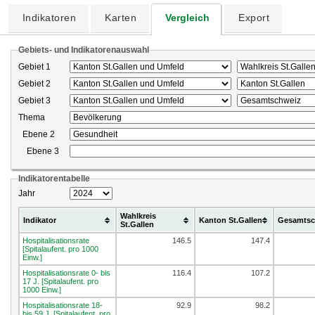
Indikatoren
Karten
Vergleich
Export
Gebiets- und Indikatorenauswahl
Gebiet 1
Gebiet 2
Gebiet 3
Thema
Ebene 2
Ebene 3
Indikatorentabelle
Jahr
Wahlkreis
Indikator
Kanton St.Gallen
Gesamtsc
St.Gallen
Hospitalisationsrate
146.5
147.4
[Spitalaufent. pro 1000
Einw.]
Hospitalisationsrate 0- bis
116.4
107.2
17 J. [Spitalaufent. pro
1000 Einw.]
Hospitalisationsrate 18-
92.9
98.2
bis 59 J. [Spitalaufent. pro