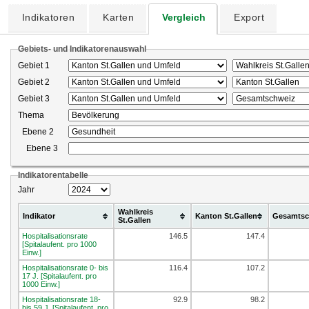
Indikatoren
Karten
Vergleich
Export
Gebiets- und Indikatorenauswahl
Gebiet 1
Gebiet 2
Gebiet 3
Thema
Ebene 2
Ebene 3
Indikatorentabelle
Jahr
Wahlkreis
Indikator
Kanton St.Gallen
Gesamtsc
St.Gallen
Hospitalisationsrate
146.5
147.4
[Spitalaufent. pro 1000
Einw.]
Hospitalisationsrate 0- bis
116.4
107.2
17 J. [Spitalaufent. pro
1000 Einw.]
Hospitalisationsrate 18-
92.9
98.2
bis 59 J. [Spitalaufent. pro