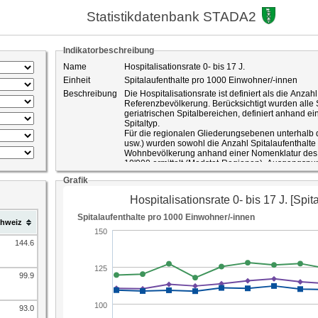
Statistikdatenbank STADA2
Indikatorbeschreibung
Name
Hospitalisationsrate 0- bis 17 J.
Einheit
Spitalaufenthalte pro 1000 Einwohner/-innen
Beschreibung
Die Hospitalisationsrate ist definiert als die Anza
Referenzbevölkerung. Berücksichtigt wurden alle Spitalaufenthalte in akutsomatischen oder
geriatrischen Spitalbereichen, definiert anhand e
Spitaltyp.
Für die regionalen Gliederungsebenen unterhalb
usw.) wurden sowohl die Anzahl Spitalaufenthalte 
Wohnbevölkerung anhand einer Nomenklatur des 
10'000 ermittelt (Medstat-Regionen). Ausgangspu
der Personen.
Grafik
Die Medstat-Regionen des Kantons St.Gallen lassen
hier verwendeten regionalen Gliederungen aggre
sich auf zwei oder mehr Regionalebenen. In dies
Region vorgenommen, mit der bevölkerungsmässig
hweiz
Die Medstat-Regionen sind in der Regel nicht de
Hospitalisationsraten auf Gemeindeebene können
werden, bei denen die Medstat-Regionen mit de
144.6
Die Hospitalisationsrate ist ein wichtiger Indikato
medizinischer Leistungen. Sie blendet den Effekt 
Spitalaufenthalte aus und lässt somit Vergleiche 
99.9
verschiedene Bevölkerungsgruppen (z.B. nach Alt
Hospitalisationsrate können verschiedentliche U
Gesundheitszustand der Bevölkerung, strukturell
93.0
ambulanten Versorgung, Verbesserung der medik