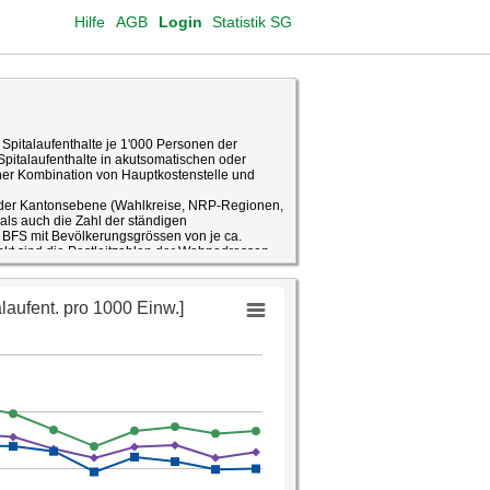
Hilfe
AGB
Login
Statistik SG
hl Spitalaufenthalte je 1'000 Personen der
iner Kombination von Hauptkostenstelle und
 der Kantonsebene (Wahlkreise, NRP-Regionen,
als auch die Zahl der ständigen
BFS mit Bevölkerungsgrössen von je ca.
nkt sind die Postleitzahlen der Wohnadressen
 sich grossteils, aber nicht vollständig, zu den
gieren. Einzelne Medstat-Regionen erstrecken
en Fällen wurde die Zuordnung zu derjenigen
 die grösste Überschneidung besteht.
ckungsgleich mit Gemeindegrenzen.
 daher nur in solchen Fällen ausgewiesen
n Gemeindegrenzen übereinstimmen.
r für die Inanspruchnahme stationärer
der Bevölkerungsentwicklung auf die Zahl der
über die Zeit, über Regionen und über
er oder Geschlecht) zu. Veränderungen in der
rsachen haben, so z.B. Veränderungen im
e Entwicklungen der stationären gegenüber
amentösen Behandlung, als auch Reaktionen