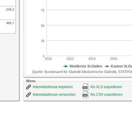
auf veränderte gesetzliche und finanzielle Rahm
ID-Nummer
499
234.2
Quelle
Bundesamt für Statistik Medizinische Statistik, S
465.7
Menu
Internetadresse kopieren
Als XLS exportieren
Internetadresse versenden
Als CSV exportieren