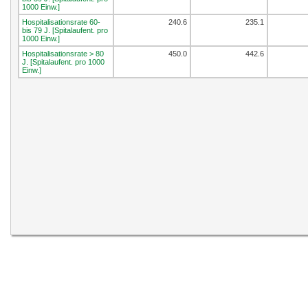
1000 Einw.]
Hospitalisationsrate 60-
240.6
235.1
bis 79 J. [Spitalaufent. pro
1000 Einw.]
Hospitalisationsrate > 80
450.0
442.6
J. [Spitalaufent. pro 1000
Einw.]