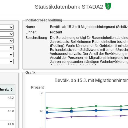
Statistikdatenbank STADA2
Indikatorbeschreibung
Name
Bevölk. ab 15 J. mit Migrationshintergrund (Schätz
Einheit
Prozent
Beschreibung
Die Berechnung erfolgt für Raumeinheiten ab ein
Jahresbasis. Bei kleineren Raumeinheiten bezieht 
(Pooling). Werte können nur für Gebiete mit mi
Es handelt sich um Schätzwerte mit einem Unsich
Vertrauensintervalls. Der Anteil der Bevölkerung m
Anzahl der Personen mit Migrationshintergrund i
Jahren zur gesamten ständigen Wohnbevölkerung 
damit hier nicht berücksichtigt.
Die Typologie der Bevölkerung nach Migrationsstat
Grafik
Staatsangehörigkeit, dem Geburtsort der betroff
bzw. der Mutter. Zur Gruppe der Bevölkerung mit 
ausländischer Staatsangehörigkeit und eingebürg
Ausnahme der in der Schweiz Geborenen mit Elter
hweiz
sowie die gebürtigen Schweizerinnen und Schweiz
wurden. Den grössten Teil der Bevölkerung mit Mi
Erstmigranten aus, d.h. Ausländerinnen und Auslä
42.2
Das Phänomen der Zuwanderung lässt sich allein 
bedingt erfassen. Der Begriff der "Bevölkerung mi
von der Staatsangehörigkeit, die Migrationserfahr
42.0
Bevölkerung mit Migrationshintergrund ist heterog
seit unterschiedlich langer Zeit in der Schweiz 
Bevölkerungsgruppe ergeben sich andere Fragestel
41.8
ID-Nummer
411