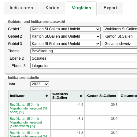
Indikatoren
Karten
Vergleich
Export
Gebiets- und Indikatorenauswahl
Gebiet 1
Gebiet 2
Gebiet 3
Thema
Ebene 2
Ebene 3
Indikatorentabelle
Jahr
Wahlkreis
Indikator
Kanton St.Gallen
Gesamtsc
St.Gallen
Bevölk. ab 15 J. mit
44.9
39.8
Migrationshintergrund (VI
oben) [%]
Bevölk. ab 15 J. mit
43.1
38.9
Migrationshintergrund
(Schätzwert) [%]
Bevölk. ab 15 J. mit
41.3
38.0
Migrationshintergrund (VI