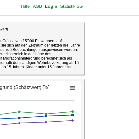
Hilfe
AGB
Login
Statistik SG
wert)
er Grösse von 15'000 Einwohnern auf
sie sich auf den Zeitraum der letzten drei Jahre
ndestens 5 Beobachtungen ausgewiesen werden.
erheitsbereich in der Höhe des
it Migrationshintergrund berechnet sich als
nnerhalb der ständigen Wohnbevölkerung ab 15
ab 15 Jahren. Kinder unter 15 Jahren sind
us basiert auf den Informationen zur
enen Person und dem Geburtsland des Vaters
Migrationshintergrund gehören Personen
erte Schweizerinnen und Schweizer – mit
n, die beide in der Schweiz geboren wurden –
er mit Eltern, die beide im Ausland geboren
grationshintergrund machen aktuell
nder, die selbst im Ausland geboren sind.
anhand des Kriteriums Staatsangehörigkeit nur
t Migrationshintergrund" bezieht, unabhängig
ungen einer Person und ihrer Eltern ein. Die
en und setzt sich aus im Inland geborenen oder
lebenden Personen zusammen. Je nach
lungen der gesellschaftlichen Integration.