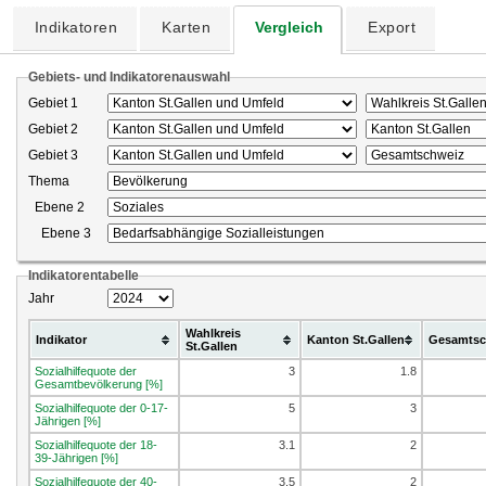
Indikatoren
Karten
Vergleich
Export
Gebiets- und Indikatorenauswahl
Gebiet 1
Gebiet 2
Gebiet 3
Thema
Ebene 2
Ebene 3
Indikatorentabelle
Jahr
Wahlkreis
Indikator
Kanton St.Gallen
Gesamtsc
St.Gallen
Sozialhilfequote der
3
1.8
Gesamtbevölkerung [%]
Sozialhilfequote der 0-17-
5
3
Jährigen [%]
Sozialhilfequote der 18-
3.1
2
39-Jährigen [%]
Sozialhilfequote der 40-
3.5
2