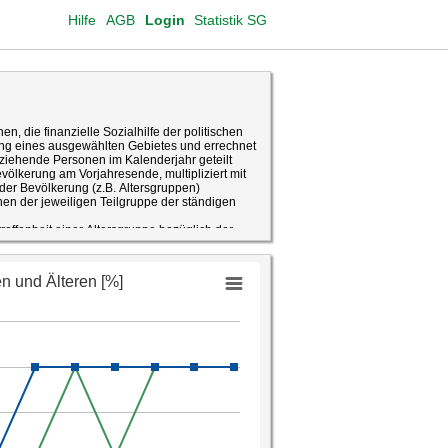
Hilfe
AGB
Login
Statistik SG
en, die finanzielle Sozialhilfe der politischen
g eines ausgewählten Gebietes und errechnet
eziehende Personen im Kalenderjahr geteilt
ölkerung am Vorjahresende, multipliziert mit
 der Bevölkerung (z.B. Altersgruppen)
onen der jeweiligen Teilgruppe der ständigen
troffenheit einer Altersgruppe bezüglich der
tatistik, Datenaufbereitung Fachstelle für