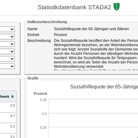
Statistikdatenbank STADA2
Indikatorbeschreibung
Name
Sozialhilfequote der 65-Jährigen und Älteren
Einheit
Prozent
Beschreibung
Die Sozialhilfequote beziffert den Anteil der Person
Wohngemeinde beziehen, an der Wohnbevölkerun
sich wie folgt: Anzahl Sozialhilfe der Gemeinde b
durch die Anzahl Personen der ständigen Wohnbev
hundert. Wird die Sozialhilfequote für Teilgruppen
berechnet, so wird als Teiler die Anzahl der Pers
Wohnbevölkerung verwendet.
Die altersspezifische Sozialhilfequote zeigt die Be
bekämpften Armut.
Grafik
ID-Nummer
509
Quelle
Bundesamt für Statistik Schweizerische Sozialhilfes
Statistik Kanton St.Gallen
hweiz
2.9
4.7
3.3
3.1