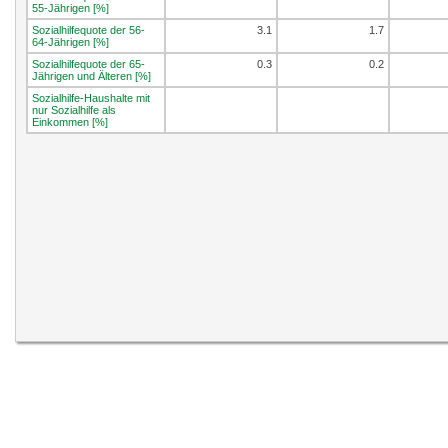
55-Jährigen [%]
Sozialhilfequote der 56-
3.1
1.7
64-Jährigen [%]
Sozialhilfequote der 65-
0.3
0.2
Jährigen und Älteren [%]
Sozialhilfe-Haushalte mit
nur Sozialhilfe als
Einkommen [%]