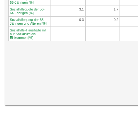
55-Jährigen [%]
Sozialhilfequote der 56-
3.1
1.7
64-Jährigen [%]
Sozialhilfequote der 65-
0.3
0.2
Jährigen und Älteren [%]
Sozialhilfe-Haushalte mit
nur Sozialhilfe als
Einkommen [%]