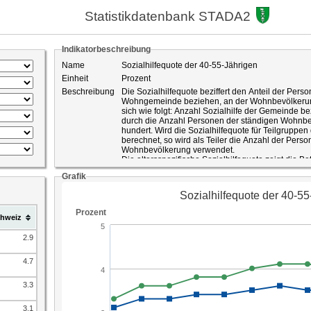
Statistikdatenbank STADA2
Indikatorbeschreibung
Name
Sozialhilfequote der 40-55-Jährigen
Einheit
Prozent
Beschreibung
Die Sozialhilfequote beziffert den Anteil der Person
Wohngemeinde beziehen, an der Wohnbevölkerun
sich wie folgt: Anzahl Sozialhilfe der Gemeinde b
durch die Anzahl Personen der ständigen Wohnbev
hundert. Wird die Sozialhilfequote für Teilgruppen
berechnet, so wird als Teiler die Anzahl der Pers
Wohnbevölkerung verwendet.
Die altersspezifische Sozialhilfequote zeigt die Be
bekämpften Armut.
Grafik
ID-Nummer
507
Quelle
Bundesamt für Statistik Schweizerische Sozialhilfes
Statistik Kanton St.Gallen
hweiz
2.9
4.7
3.3
3.1