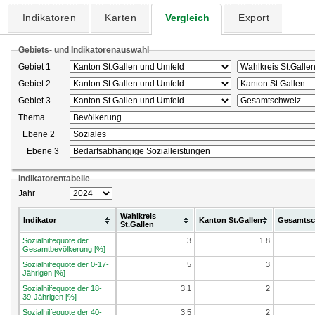
Indikatoren
Karten
Vergleich
Export
Gebiets- und Indikatorenauswahl
Gebiet 1
Gebiet 2
Gebiet 3
Thema
Ebene 2
Ebene 3
Indikatorentabelle
Jahr
Wahlkreis
Indikator
Kanton St.Gallen
Gesamtsc
St.Gallen
Sozialhilfequote der
3
1.8
Gesamtbevölkerung [%]
Sozialhilfequote der 0-17-
5
3
Jährigen [%]
Sozialhilfequote der 18-
3.1
2
39-Jährigen [%]
Sozialhilfequote der 40-
3.5
2