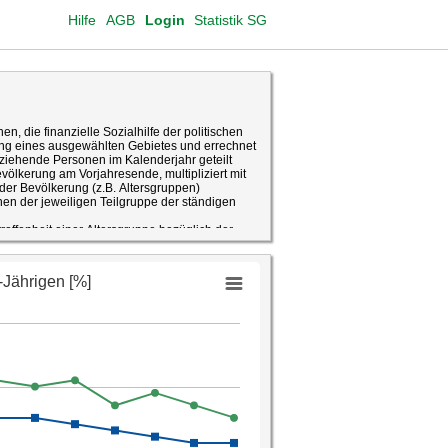
Hilfe
AGB
Login
Statistik SG
en, die finanzielle Sozialhilfe der politischen
g eines ausgewählten Gebietes und errechnet
eziehende Personen im Kalenderjahr geteilt
ölkerung am Vorjahresende, multipliziert mit
 der Bevölkerung (z.B. Altersgruppen)
onen der jeweiligen Teilgruppe der ständigen
troffenheit einer Altersgruppe bezüglich der
tatistik, Datenaufbereitung Fachstelle für