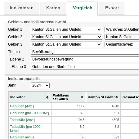
Indikatoren
Karten
Vergleich
Export
Gebiets- und Indikatorenauswahl
Gebiet 1
Gebiet 2
Gebiet 3
Thema
Ebene 2
Ebene 3
Indikatorentabelle
Jahr
Wahlkreis
Indikator
Kanton St.Gallen
Gesamtsc
St.Gallen
Geburten [Anz.]
1112
4918
Geburten [pro 1000 Einw.]
8.8
9.1
Todesfälle [Anz.]
1043
4395
Todesfälle [pro 1000
8.2
8.2
Einw.]
Geburten minus
69
523