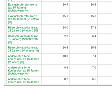
Evangelisch-reformierte
16.4
16.5
(ab 15 Jahren)
(Schätzwert) [%]
Evangelisch-reformierte
15.1
15.8
(ab 15 Jahren) (VI unten)
[%]
Römisch-katholische (ab
34.0
37.3
15 Jahren) (VI oben) [%]
Römisch-katholische (ab
32.3
36.4
15 Jahren) (Schätzwert)
[%]
Römisch-katholische (ab
30.6
35.6
15 Jahren) (VI unten) [%]
Andere christliche
10.9
7.4
Konfession, ab 15 Jahren
(VI oben) [%]
Andere christliche
9.8
7.0
Konfession, ab 15 Jahren
(Schätzwert) [%]
Andere christliche
8.7
6.5
Konfession, ab 15 Jahren
(VI unten) [%]
Nicht-christliche
10.9
10.3
Konfession, ab 15 Jahren
(VI oben) [%]
Nicht-christliche
9.8
9.7
Konfession, ab 15 Jahren
(Schätzwert) [%]