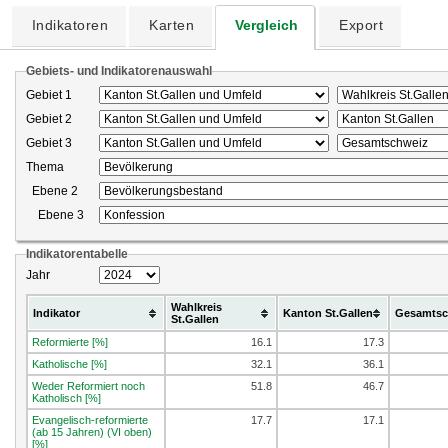
Indikatoren
Karten
Vergleich
Export
Gebiets- und Indikatorenauswahl
Gebiet 1
Gebiet 2
Gebiet 3
Thema
Ebene 2
Ebene 3
Indikatorentabelle
Jahr
Wahlkreis
Indikator
Kanton St.Gallen
Gesamtsc
St.Gallen
Reformierte [%]
16.1
17.3
Katholische [%]
32.1
36.1
Weder Reformiert noch
51.8
46.7
Katholisch [%]
Evangelisch-reformierte
17.7
17.1
(ab 15 Jahren) (VI oben)
[%]