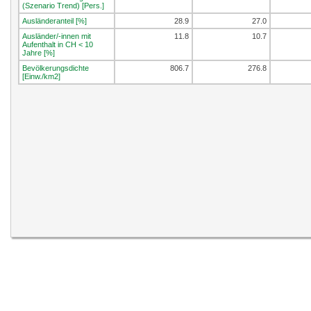
(Szenario Trend) [Pers.]
Ausländeranteil [%]
28.9
27.0
Ausländer/-innen mit
11.8
10.7
Aufenthalt in CH < 10
Jahre [%]
Bevölkerungsdichte
806.7
276.8
[Einw./km2]