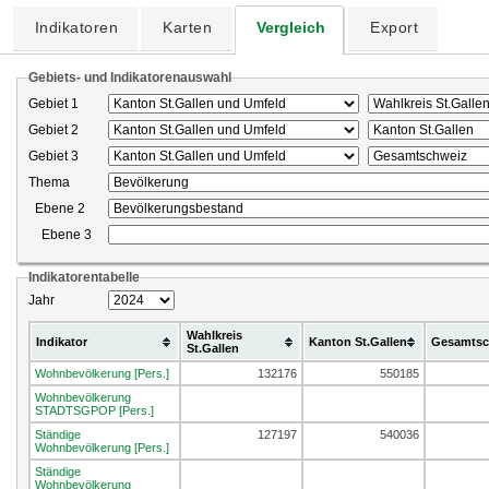
Indikatoren
Karten
Vergleich
Export
Gebiets- und Indikatorenauswahl
Gebiet 1
Gebiet 2
Gebiet 3
Thema
Ebene 2
Ebene 3
Indikatorentabelle
Jahr
Wahlkreis
Indikator
Kanton St.Gallen
Gesamtsc
St.Gallen
Wohnbevölkerung [Pers.]
132176
550185
Wohnbevölkerung
STADTSGPOP [Pers.]
Ständige
127197
540036
Wohnbevölkerung [Pers.]
Ständige
Wohnbevölkerung