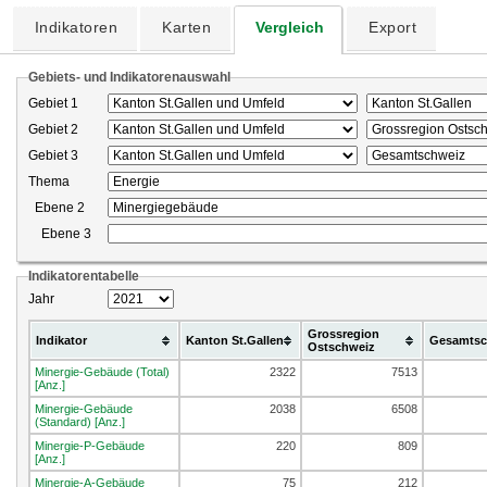
Indikatoren
Karten
Vergleich
Export
Gebiets- und Indikatorenauswahl
Gebiet 1
Gebiet 2
Gebiet 3
Thema
Ebene 2
Ebene 3
Indikatorentabelle
Jahr
Grossregion
Indikator
Kanton St.Gallen
Gesamtsc
Ostschweiz
Minergie-Gebäude (Total)
2322
7513
[Anz.]
Minergie-Gebäude
2038
6508
(Standard) [Anz.]
Minergie-P-Gebäude
220
809
[Anz.]
Minergie-A-Gebäude
75
212