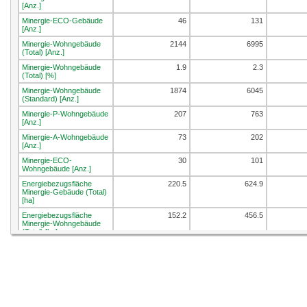
[Anz.]
Minergie-ECO-Gebäude
46
131
[Anz.]
Minergie-Wohngebäude
2144
6995
(Total) [Anz.]
Minergie-Wohngebäude
1.9
2.3
(Total) [%]
Minergie-Wohngebäude
1874
6045
(Standard) [Anz.]
Minergie-P-Wohngebäude
207
763
[Anz.]
Minergie-A-Wohngebäude
73
202
[Anz.]
Minergie-ECO-
30
101
Wohngebäude [Anz.]
Energiebezugsfläche
220.5
624.9
Minergie-Gebäude (Total)
[ha]
Energiebezugsfläche
152.2
456.5
Minergie-Wohngebäude
(Total) [ha]
Energiebezugsfläche
2.8
3.1
Minergie-Wohngebäude
(Total) [%]