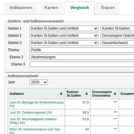
Indikatoren
Karten
Vergleich
Export
Gebiets- und Indikatorenauswahl
Gebiet 1
Gebiet 2
Gebiet 3
Thema
Ebene 2
Ebene 3
Indikatorentabelle
Jahr
Kanton
Grossregion
Indikator
Gesamt
St.Gallen
Ostschweiz
Juni 26: Beiträge für Kinderbetreuung
57.8
***
[%]
Juni 26: Zivildienstgesetz [%]
58.9
***
Juni 26: Nachhaltigkeits-Initiative
53.8
***
(Eidg.) [%]
März 26: Kantonsstrasse zum See
54
***
[%]