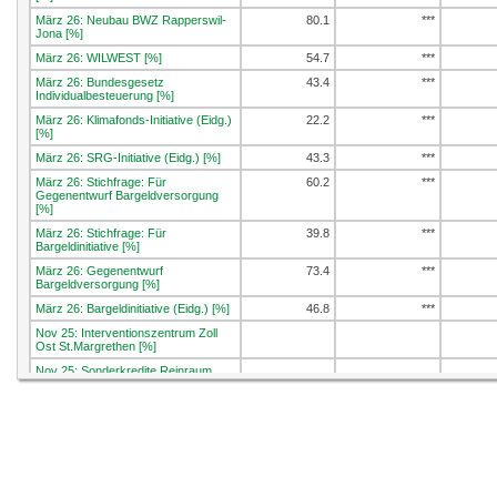
März 26: Neubau BWZ Rapperswil-
80.1
***
Jona [%]
März 26: WILWEST [%]
54.7
***
März 26: Bundesgesetz
43.4
***
Individualbesteuerung [%]
März 26: Klimafonds-Initiative (Eidg.)
22.2
***
[%]
März 26: SRG-Initiative (Eidg.) [%]
43.3
***
März 26: Stichfrage: Für
60.2
***
Gegenentwurf Bargeldversorgung
[%]
März 26: Stichfrage: Für
39.8
***
Bargeldinitiative [%]
März 26: Gegenentwurf
73.4
***
Bargeldversorgung [%]
März 26: Bargeldinitiative (Eidg.) [%]
46.8
***
Nov 25: Interventionszentrum Zoll
Ost St.Margrethen [%]
Nov 25: Sonderkredite Reinraum
Campus Buchs [%]
Nov 25: Initiative soziale Klimapolitik
(Eidg.) [%]
Nov 25: Service-citoyen-Initiative
(Eidg.) [%]
Sep 25: E-ID-Gesetz [%]