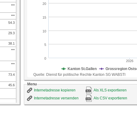
***
***
54.3
29.3
38.1
***
***
73.4
Menu
45.6
Internetadresse kopieren
Als XLS exportieren
Internetadresse versenden
Als CSV exportieren