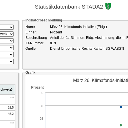
Statistikdatenbank STADA2
Indikatorbeschreibung
Name
März 26: Klimafonds-Initiative (Eidg.)
Einheit
Prozent
Beschreibung
Anteil der Ja-Stimmen. Eidg. Abstimmung, die im F
ID-Nummer
819
Quelle
Dienst für politische Rechte Kanton SG WABSTI
Grafik
schweiz
***
52.5
45.2
***