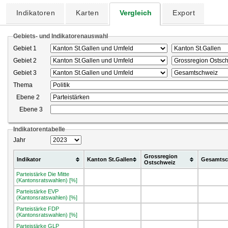
Indikatoren
Karten
Vergleich
Export
Gebiets- und Indikatorenauswahl
Gebiet 1
Gebiet 2
Gebiet 3
Thema
Ebene 2
Ebene 3
Indikatorentabelle
Jahr
Grossregion
Indikator
Kanton St.Gallen
Gesamtsc
Ostschweiz
Parteistärke Die Mitte
(Kantonsratswahlen) [%]
Parteistärke EVP
(Kantonsratswahlen) [%]
Parteistärke FDP
(Kantonsratswahlen) [%]
Parteistärke GLP