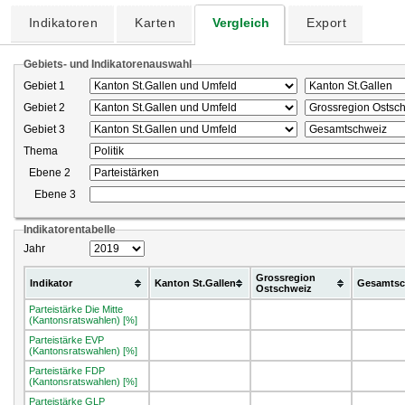
Indikatoren
Karten
Vergleich
Export
Gebiets- und Indikatorenauswahl
Gebiet 1
Gebiet 2
Gebiet 3
Thema
Ebene 2
Ebene 3
Indikatorentabelle
Jahr
Grossregion
Indikator
Kanton St.Gallen
Gesamtsc
Ostschweiz
Parteistärke Die Mitte
(Kantonsratswahlen) [%]
Parteistärke EVP
(Kantonsratswahlen) [%]
Parteistärke FDP
(Kantonsratswahlen) [%]
Parteistärke GLP