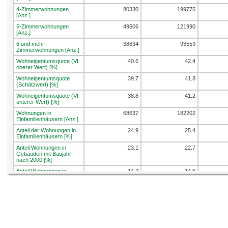
4-Zimmerwohnungen
80330
199775
[Anz.]
5-Zimmerwohnungen
49506
121990
[Anz.]
6 und mehr-
38634
93559
Zimmerwohnungen [Anz.]
Wohneigentumsquote (VI
40.6
42.4
oberer Wert) [%]
Wohneigentumsquote
39.7
41.8
(Schätzwert) [%]
Wohneigentumsquote (VI
38.8
41.2
unterer Wert) [%]
Wohnungen in
68637
182202
Einfamilienhäusern [Anz.]
Anteil der Wohnungen in
24.9
25.4
Einfamilienhäusern [%]
Anteil Wohnungen in
23.1
22.7
Gebäuden mit Baujahr
nach 2000 [%]
Anteil Wohnungen in
14.7
14.5
Gebäuden mit Baujahr
nach 2010 [%]
Leerwohnungen [Anz.]
3788
8086
Leerwohnungsziffer [%]
1.4
1.1