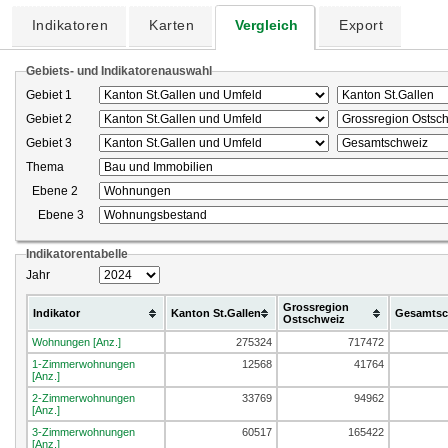
Indikatoren
Karten
Vergleich
Export
Gebiets- und Indikatorenauswahl
Gebiet 1
Gebiet 2
Gebiet 3
Thema
Ebene 2
Ebene 3
Indikatorentabelle
Jahr
Grossregion
Indikator
Kanton St.Gallen
Gesamtsc
Ostschweiz
Wohnungen [Anz.]
275324
717472
1-Zimmerwohnungen
12568
41764
[Anz.]
2-Zimmerwohnungen
33769
94962
[Anz.]
3-Zimmerwohnungen
60517
165422
[Anz.]