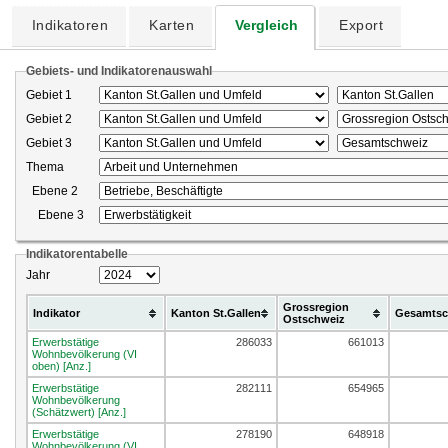
Indikatoren
Karten
Vergleich
Export
Gebiets- und Indikatorenauswahl
Gebiet 1
Gebiet 2
Gebiet 3
Thema
Ebene 2
Ebene 3
Indikatorentabelle
Jahr
Grossregion
Indikator
Kanton St.Gallen
Gesamtsc
Ostschweiz
Erwerbstätige
286033
661013
Wohnbevölkerung (VI
oben) [Anz.]
Erwerbstätige
282111
654965
Wohnbevölkerung
(Schätzwert) [Anz.]
Erwerbstätige
278190
648918
Wohnbevölkerung (VI