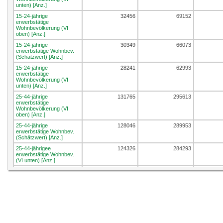
unten) [Anz.]
15-24-jährige
32456
69152
erwerbstätige
Wohnbevölkerung (VI
oben) [Anz.]
15-24-jährige
30349
66073
erwerbstätige Wohnbev.
(Schätzwert) [Anz.]
15-24-jährige
28241
62993
erwerbstätige
Wohnbevölkerung (VI
unten) [Anz.]
25-44-jährige
131765
295613
erwerbstätige
Wohnbevölkerung (VI
oben) [Anz.]
25-44-jährige
128046
289953
erwerbstätige Wohnbev.
(Schätzwert) [Anz.]
25-44-jährigee
124326
284293
erwerbstätige Wohnbev.
(VI unten) [Anz.]
45-64-jährige
118584
281845
erwerbstätige
Wohnbevölkerung (VI
oben) [Anz.]
45-64-jährige
115286
276674
erwerbstätige Wohnbev.
(Schätzwert) [Anz.]