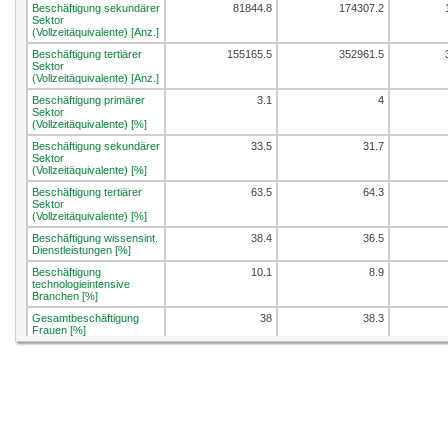
Beschäftigung sekundärer
81844.8
174307.2
Sektor
(Vollzeitäquivalente) [Anz.]
Beschäftigung tertiärer
155165.5
352961.5
Sektor
(Vollzeitäquivalente) [Anz.]
Beschäftigung primärer
3.1
4
Sektor
(Vollzeitäquivalente) [%]
Beschäftigung sekundärer
33.5
31.7
Sektor
(Vollzeitäquivalente) [%]
Beschäftigung tertiärer
63.5
64.3
Sektor
(Vollzeitäquivalente) [%]
Beschäftigung wissensint.
38.4
36.5
Dienstleistungen [%]
Beschäftigung
10.1
8.9
technologieintensive
Branchen [%]
Gesamtbeschäftigung
38
38.3
Frauen [%]
Beschäftigungsdichte
45.7
44.4
[Vzaeq/100 Einw.]
Beschäftigung in KMU [%]
63.9
68