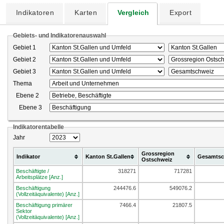
Indikatoren
Karten
Vergleich
Export
Gebiets- und Indikatorenauswahl
Gebiet 1
Gebiet 2
Gebiet 3
Thema
Ebene 2
Ebene 3
Indikatorentabelle
Jahr
Grossregion
Indikator
Kanton St.Gallen
Gesamtsc
Ostschweiz
Beschäftigte /
318271
717281
Arbeitsplätze [Anz.]
Beschäftigung
244476.6
549076.2
(Vollzeitäquivalente) [Anz.]
Beschäftigung primärer
7466.4
21807.5
Sektor
(Vollzeitäquivalente) [Anz.]