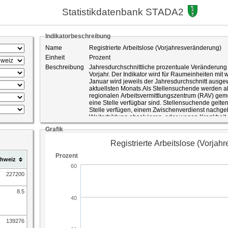
Statistikdatenbank STADA2
Indikatorbeschreibung
Name
Registrierte Arbeitslose (Vorjahresveränderung)
Einheit
Prozent
Beschreibung
Jahresdurchschnittliche prozentuale Veränderung 
Vorjahr. Der Indikator wird für Raumeinheiten mit w
Januar wird jeweils der Jahresdurchschnitt ausge
aktuellsten Monats.Als Stellensuchende werden al
regionalen Arbeitsvermittlungszentrum (RAV) gemel
eine Stelle verfügbar sind. Stellensuchende gelten
Stelle verfügen, einem Zwischenverdienst nachge
Weiterbildung absolvieren, oder wegen Krankheit, 
Dienstleistung keine Stelle antreten können.
Grafik
Die Arbeitslosenzahlen variieren saisonal, konjun
Rahmenbedingungen. Die prozentuale Veränderu
Vorjahres schaltet die saisonalen Einflüsse aus u
hweiz
sofern nicht gleichzeitig gesetzliche Anpassunge
erfolgen. Die Stellensuchendenzahl unterscheidet
dass sie auch die auf dem RAV gemeldeten Personen
227200
verfügbar sind. Allerdings handelt es sich auch b
Personen, die unmittelbar von Stellenverlust bedr
8.5
zu einem geringeren Beschäftigungsgrad als erwü
können finanzielle Leistungen der Arbeitslosenv
Stellensuchenden gehen zwischen An- und Abme
denen sie als arbeitslos oder als nicht-arbeitslos
139276
auch als Indikator für die Inanspruchnahme der 