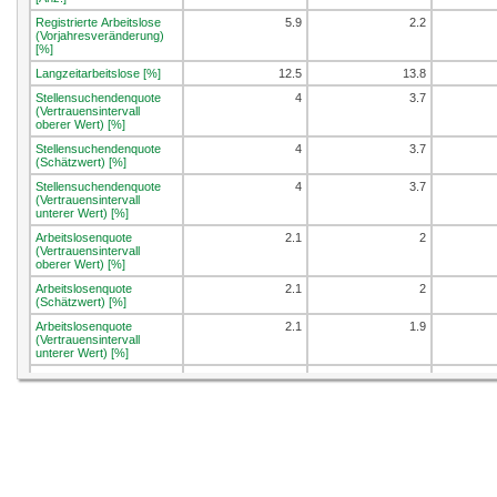
Registrierte Arbeitslose
5.9
2.2
(Vorjahresveränderung)
[%]
Langzeitarbeitslose [%]
12.5
13.8
Stellensuchendenquote
4
3.7
(Vertrauensintervall
oberer Wert) [%]
Stellensuchendenquote
4
3.7
(Schätzwert) [%]
Stellensuchendenquote
4
3.7
(Vertrauensintervall
unterer Wert) [%]
Arbeitslosenquote
2.1
2
(Vertrauensintervall
oberer Wert) [%]
Arbeitslosenquote
2.1
2
(Schätzwert) [%]
Arbeitslosenquote
2.1
1.9
(Vertrauensintervall
unterer Wert) [%]
Jugendarbeitslosenquote
2.1
2
(Vertrauensintervall
oberer Wert) [%]
Jugendarbeitslosenquote
2
2
(Schätzwert) [%]
Jugendarbeitslosenquote
1.9
1.9
(Vertrauensinterv. unterer
Wert) [%]