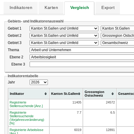
Indikatoren
Karten
Vergleich
Export
Gebiets- und Indikatorenauswahl
Gebiet 1
Gebiet 2
Gebiet 3
Thema
Ebene 2
Ebene 3
Indikatorentabelle
Jahr
Grossregion
Indikator
Kanton St.Gallen
Gesamtsc
Ostschweiz
Registrierte
11405
24572
Stellensuchende [Anz.]
Registrierte
7.7
6.5
Stellensuchende
(Vorjahresveränderung)
[%]
Registrierte Arbeitslose
6019
12891
[Anz.]