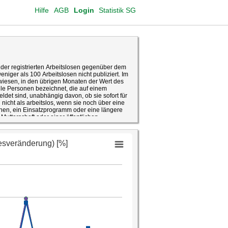
Hilfe
AGB
Login
Statistik SG
der registrierten Arbeitslosen gegenüber dem
eniger als 100 Arbeitslosen nicht publiziert. Im
wiesen, in den übrigen Monaten der Wert des
le Personen bezeichnet, die auf einem
det sind, unabhängig davon, ob sie sofort für
 nicht als arbeitslos, wenn sie noch über eine
hen, ein Einsatzprogramm oder eine längere
Mutterschaft oder einer öffentlichen
kturell und in Abhängigkeit der gesetzlichen
ng gegenüber dem gleichen Monat des
nd misst primär die konjunkturelle Komponente,
n mit Auswirkungen auf die Arbeitslosenzahlen
 sich von derjenigen der Arbeitslosen dadurch,
 umfasst, die nicht sofort für eine Stelle
ei nicht-arbeitslosen Stellensuchenden um
oht sind oder gar keine Stelle haben oder aber
nscht. Auch nicht-arbeitslose Stellensuchende
ersicherung in Anspruch nehmen. Die meisten
ldung vom RAV durch mehrere Phasen, in
 gelten. Die Zahl der Stellensuchenden kann
RAV gesehen werden.