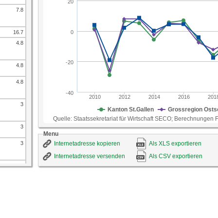
ID-Nummer
414
7.8
Quelle
Staatssekretariat für Wirtschaft SECO; Berechnung
16.7
4.8
4.8
4.8
3
3
Menu
3
Internetadresse kopieren
Als XLS exportieren
Internetadresse versenden
Als CSV exportieren
2.8
2.8
2.8