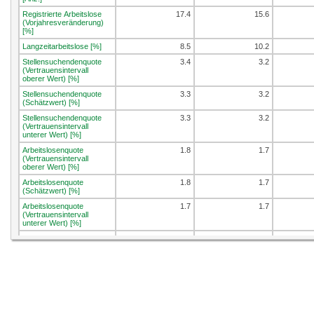
Registrierte Arbeitslose
17.4
15.6
(Vorjahresveränderung)
[%]
Langzeitarbeitslose [%]
8.5
10.2
Stellensuchendenquote
3.4
3.2
(Vertrauensintervall
oberer Wert) [%]
Stellensuchendenquote
3.3
3.2
(Schätzwert) [%]
Stellensuchendenquote
3.3
3.2
(Vertrauensintervall
unterer Wert) [%]
Arbeitslosenquote
1.8
1.7
(Vertrauensintervall
oberer Wert) [%]
Arbeitslosenquote
1.8
1.7
(Schätzwert) [%]
Arbeitslosenquote
1.7
1.7
(Vertrauensintervall
unterer Wert) [%]
Jugendarbeitslosenquote
1.8
1.8
(Vertrauensintervall
oberer Wert) [%]
Jugendarbeitslosenquote
1.7
1.8
(Schätzwert) [%]
Jugendarbeitslosenquote
1.7
1.7
(Vertrauensinterv. unterer
Wert) [%]