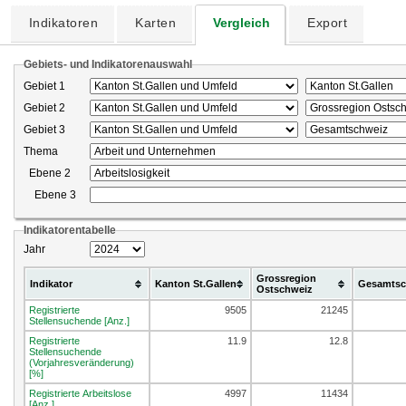
Indikatoren
Karten
Vergleich
Export
Gebiets- und Indikatorenauswahl
Gebiet 1
Gebiet 2
Gebiet 3
Thema
Ebene 2
Ebene 3
Indikatorentabelle
Jahr
Grossregion
Indikator
Kanton St.Gallen
Gesamtsc
Ostschweiz
Registrierte
9505
21245
Stellensuchende [Anz.]
Registrierte
11.9
12.8
Stellensuchende
(Vorjahresveränderung)
[%]
Registrierte Arbeitslose
4997
11434
[Anz.]