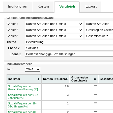
Indikatoren
Karten
Vergleich
Export
Gebiets- und Indikatorenauswahl
Gebiet 1
Gebiet 2
Gebiet 3
Thema
Ebene 2
Ebene 3
Indikatorentabelle
Jahr
Grossregion
Indikator
Kanton St.Gallen
Gesamtsc
Ostschweiz
Sozialhilfequote der
1.8
***
Gesamtbevölkerung [%]
Sozialhilfequote der 0-17-
3
***
Jährigen [%]
Sozialhilfequote der 18-
2
***
39-Jährigen [%]
Sozialhilfequote der 40-
2
***