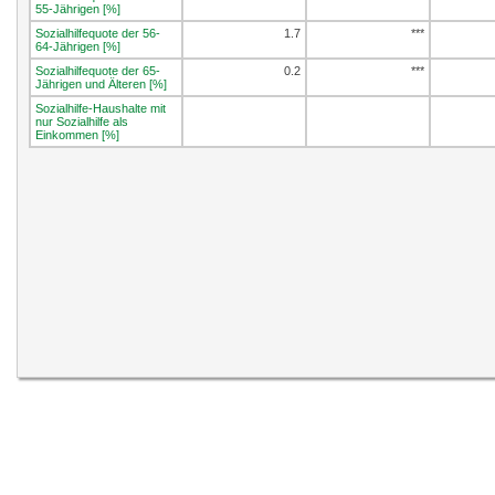
55-Jährigen [%]
Sozialhilfequote der 56-
1.7
***
64-Jährigen [%]
Sozialhilfequote der 65-
0.2
***
Jährigen und Älteren [%]
Sozialhilfe-Haushalte mit
nur Sozialhilfe als
Einkommen [%]