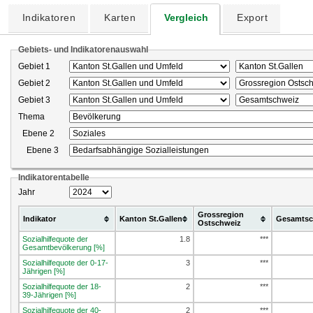
Indikatoren
Karten
Vergleich
Export
Gebiets- und Indikatorenauswahl
Gebiet 1
Gebiet 2
Gebiet 3
Thema
Ebene 2
Ebene 3
Indikatorentabelle
Jahr
Grossregion
Indikator
Kanton St.Gallen
Gesamtsc
Ostschweiz
Sozialhilfequote der
1.8
***
Gesamtbevölkerung [%]
Sozialhilfequote der 0-17-
3
***
Jährigen [%]
Sozialhilfequote der 18-
2
***
39-Jährigen [%]
Sozialhilfequote der 40-
2
***