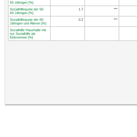
55-Jährigen [%]
Sozialhilfequote der 56-
1.7
***
64-Jährigen [%]
Sozialhilfequote der 65-
0.2
***
Jährigen und Älteren [%]
Sozialhilfe-Haushalte mit
nur Sozialhilfe als
Einkommen [%]