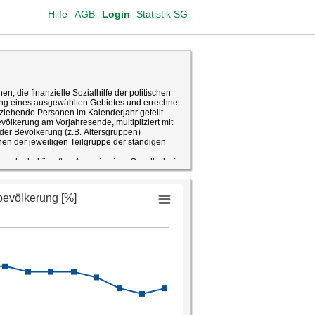
Hilfe
AGB
Login
Statistik SG
en, die finanzielle Sozialhilfe der politischen
g eines ausgewählten Gebietes und errechnet
eziehende Personen im Kalenderjahr geteilt
ölkerung am Vorjahresende, multipliziert mit
 der Bevölkerung (z.B. Altersgruppen)
onen der jeweiligen Teilgruppe der ständigen
mass der bekämpften Armut in einer Gesellschaft.
itischen Gemeinwesens wie der Betroffenen
t. Dem gegenüber steht die sogenannte
ffen sind, die keinen Sozialhilfeanspruch
rhältnisse dies erlauben würden. Sie wird durch
ilfequote eines Gebietes wird wesentlich
ung und deren Ressourcenpotential sowie
bsmöglichkeiten, wobei die Verfügbarkeit von
sst wird. Auch soziale Komponenten können die
flussen, da in bevölkerungsmässig grösseren
r und daher die Hemmschwelle gegenüber den
inden. Ein weiterer wesentlicher Zusammenhang
ie der kommunalen Sozialhilfe vorgelagert sind
erordentliche kantonale Ergänzungsleistungen).
ergleich von Sozialhilfequoten zu