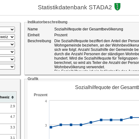
Statistikdatenbank STADA2
Indikatorbeschreibung
Name
Sozialhilfequote der Gesamtbevölkerung
Einheit
Prozent
Beschreibung
Die Sozialhilfequote beziffert den Anteil der Person
Wohngemeinde beziehen, an der Wohnbevölkerun
sich wie folgt: Anzahl Sozialhilfe der Gemeinde b
durch die Anzahl Personen der ständigen Wohnbev
hundert. Wird die Sozialhilfequote für Teilgruppen
berechnet, so wird als Teiler die Anzahl der Pers
Wohnbevölkerung verwendet.
Die Sozialhilfequote ist ein Indikator für das Aus
Als bekämpfte Armut werden Lebensverhältnisse bezeichnet, deren materielle
Grafik
Ressourcenausstattung sowohl aus Sicht des pol
erklärtermassen unter dem Existenzminimum lieg
verdeckte Armut, von welcher jene Menschen betro
geltend machen, obwohl deren wirtschaftlichen Ve
hweiz
die Sozialhilfequote nicht abgebildet. Die Sozialh
beeinflusst durch die Bevölkerungszusammensetz
durch die für die Bevölkerung zugänglichen Erwer
2.9
Arbeitsplätzen durch die Konjunkturlage beeinflu
Inanspruchnahme von Sozialhilfeleistungen beein
4.7
Gemeinden die Anonymität zumeist ausgeprägte
Behörden tendenziell kleiner ist als in Dorfgeme
3.3
besteht zur Ausgestaltung der Sozialleistungen, d
und diese entlasten können (beispielsweise auss
Dies ist insbesondere bei einem interkantonalen V
3.1