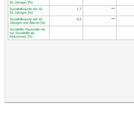
55-Jährigen [%]
Sozialhilfequote der 56-
1.7
***
64-Jährigen [%]
Sozialhilfequote der 65-
0.2
***
Jährigen und Älteren [%]
Sozialhilfe-Haushalte mit
nur Sozialhilfe als
Einkommen [%]