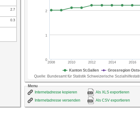
berücksichtigen, da solche vorgelagerten bedarf
Kanton in Umfang und Ausgestaltung verschieden
2.7
ID-Nummer
504
Quelle
Bundesamt für Statistik Schweizerische Sozialhilfes
0.3
Statistik Kanton St.Gallen
Menu
Internetadresse kopieren
Als XLS exportieren
Internetadresse versenden
Als CSV exportieren