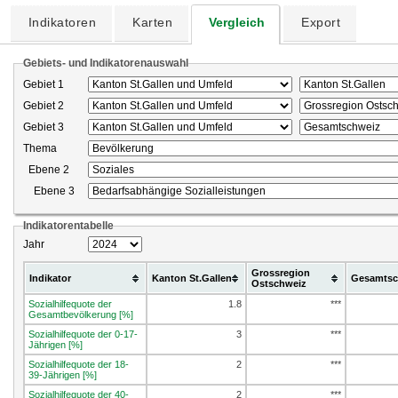
Indikatoren
Karten
Vergleich
Export
Gebiets- und Indikatorenauswahl
Gebiet 1
Gebiet 2
Gebiet 3
Thema
Ebene 2
Ebene 3
Indikatorentabelle
Jahr
Grossregion
Indikator
Kanton St.Gallen
Gesamtsc
Ostschweiz
Sozialhilfequote der
1.8
***
Gesamtbevölkerung [%]
Sozialhilfequote der 0-17-
3
***
Jährigen [%]
Sozialhilfequote der 18-
2
***
39-Jährigen [%]
Sozialhilfequote der 40-
2
***