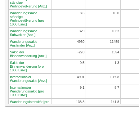
ständige
Wohnbevölkerung [Anz.]
Wanderungssaldo
8.6
10.0
ständige
Wohnbevölkerung [pro
1000 Einw.]
Wanderungssaldo
-329
1033
Schweizer [Anz.]
Wanderungssaldo
4960
11459
Ausländer [Anz.]
Saldo der
-270
1594
Binnenwanderung [Anz.]
Saldo der
-0.5
1.3
Binnenwanderung [pro
1000 Einw.]
Internationaler
4901
10898
Wanderungssaldo [Anz.]
Internationaler
9.1
8.7
Wanderungssaldo [pro
1000 Einw.]
Wanderungsintensität [pro
138.8
141.8
1000 Einw.]
Umgezogene Personen
[%]
Umgezogene Personen
innerhalb der
Wohngemeinde [%]
Umgezogene Personen