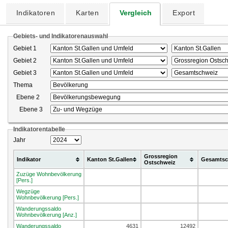
Indikatoren
Karten
Vergleich
Export
Gebiets- und Indikatorenauswahl
Gebiet 1
Gebiet 2
Gebiet 3
Thema
Ebene 2
Ebene 3
Indikatorentabelle
Jahr
Grossregion
Indikator
Kanton St.Gallen
Gesamtsc
Ostschweiz
Zuzüge Wohnbevölkerung
[Pers.]
Wegzüge
Wohnbevölkerung [Pers.]
Wanderungssaldo
Wohnbevölkerung [Anz.]
Wanderungssaldo
4631
12492