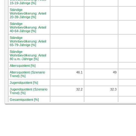
15-19-Jährige [%]
Ständige
Wohnbevölkerung: Anteil
20-39-Jährige [%]
Ständige
Wohnbevölkerung: Anteil
40-64-Jährige [%]
Ständige
Wohnbevölkerung: Anteil
65-79-Jährige [%]
Ständige
Wohnbevölkerung: Anteil
80 u.m.-Jährige [%]
Altersquotient [%]
Altersquotient (Szenario
46.1
49
Trend) [%]
Jugendquotient [%]
Jugendquotient (Szenario
32.2
32.3
Trend) [%]
Gesamtquotient [%]
Gesamtquotient (Szenario
78.3
81.3
Trend) [%]