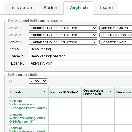
Indikatoren
Karten
Vergleich
Export
Gebiets- und Indikatorenauswahl
Gebiet 1
Gebiet 2
Gebiet 3
Thema
Ebene 2
Ebene 3
Indikatorentabelle
Jahr
Grossregion
Indikator
Kanton St.Gallen
Gesamtsc
Ostschweiz
Ständige
Wohnbevölkerung:
Durchschnittsalter [Jahre]
Ständige
Wohnbevölkerung: Anteil
0-14-Jährige [%]
Ständige
Wohnbevölkerung: Anteil