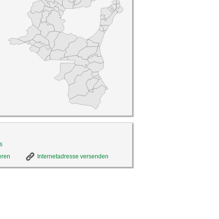
s
eren
Internetadresse versenden