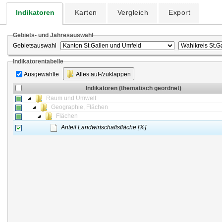
Indikatoren
Karten
Vergleich
Export
Gebiets- und Jahresauswahl
Gebietsauswahl
Indikatorentabelle
Ausgewählte
Alles auf-/zuklappen
Indikatoren (thematisch geordnet)
Raum und Umwelt
Geographie, Flächen
Flächen
Anteil Landwirtschaftsfläche [%]