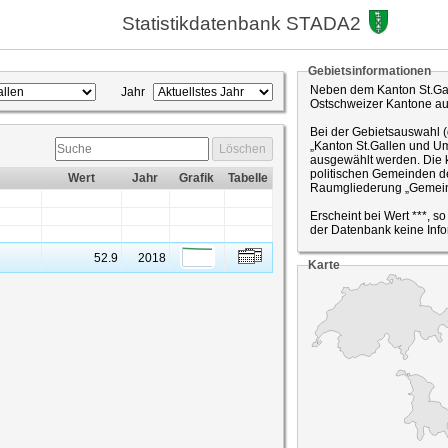
Statistikdatenbank STADA2
Gebietsinformationen
Neben dem Kanton St.Gal
Jahr
Ostschweizer Kantone a
Bei der Gebietsauswahl 
„Kanton St.Gallen und Um
Löschen
ausgewählt werden. Die k
politischen Gemeinden de
Wert
Jahr
Grafik
Tabelle
Raumgliederung „Gemein
Erscheint bei Wert ***, s
der Datenbank keine Info
52.9
2018
Karte