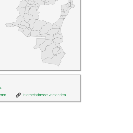
s
eren
Internetadresse versenden