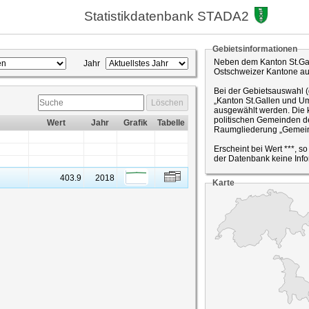
Statistikdatenbank STADA2
Gebietsinformationen
Neben dem Kanton St.Gal
Jahr
Ostschweizer Kantone a
Bei der Gebietsauswahl 
„Kanton St.Gallen und Um
Löschen
ausgewählt werden. Die k
politischen Gemeinden de
Wert
Jahr
Grafik
Tabelle
Raumgliederung „Gemein
Erscheint bei Wert ***, s
der Datenbank keine Info
403.9
2018
Karte