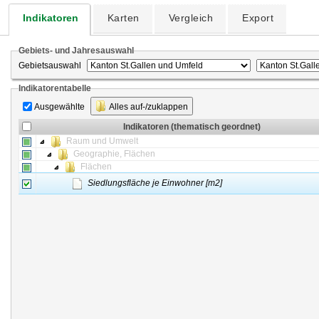
Indikatoren
Karten
Vergleich
Export
Gebiets- und Jahresauswahl
Gebietsauswahl
Indikatorentabelle
Ausgewählte
Alles auf-/zuklappen
Indikatoren (thematisch geordnet)
Raum und Umwelt
Geographie, Flächen
Flächen
Siedlungsfläche je Einwohner [m2]