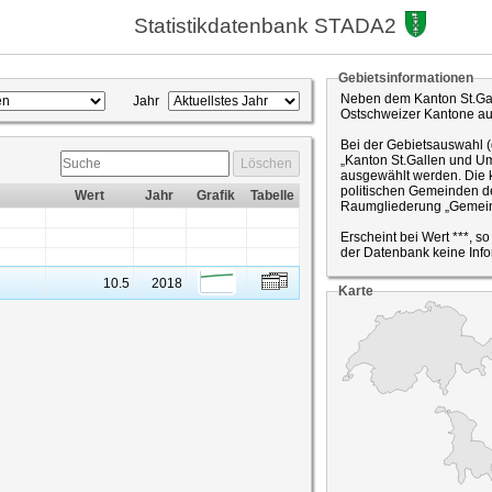
Statistikdatenbank STADA2
Gebietsinformationen
Neben dem Kanton St.Gal
Jahr
Ostschweizer Kantone a
Bei der Gebietsauswahl 
„Kanton St.Gallen und Um
Löschen
ausgewählt werden. Die k
politischen Gemeinden de
Wert
Jahr
Grafik
Tabelle
Raumgliederung „Gemein
Erscheint bei Wert ***, s
der Datenbank keine Info
10.5
2018
Karte