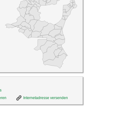
s
eren
Internetadresse versenden