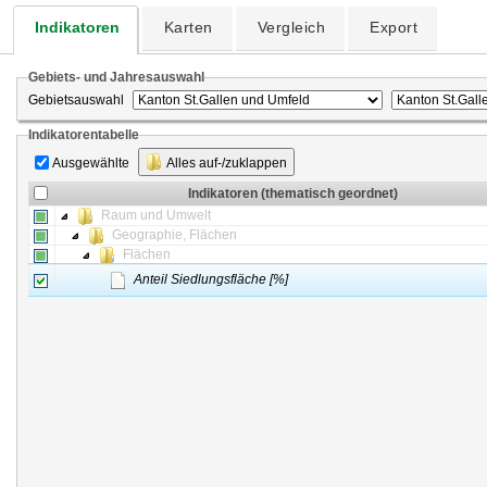
Indikatoren
Karten
Vergleich
Export
Gebiets- und Jahresauswahl
Gebietsauswahl
Indikatorentabelle
Ausgewählte
Alles auf-/zuklappen
Indikatoren (thematisch geordnet)
Raum und Umwelt
Geographie, Flächen
Flächen
Anteil Siedlungsfläche [%]