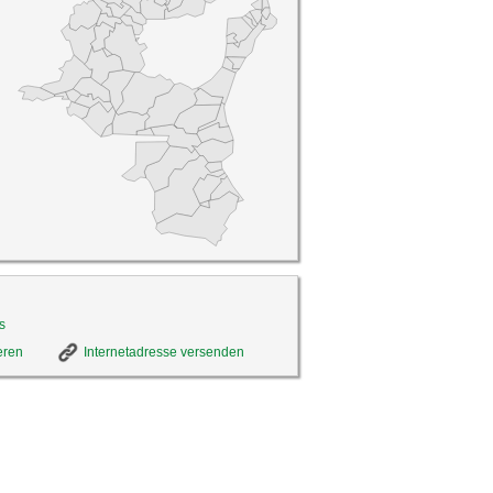
s
eren
Internetadresse versenden