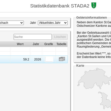
Statistikdatenbank STADA2
Gebietsinformationen
Neben dem Kanton St.Gal
Jahr
Ostschweizer Kantone a
Bei der Gebietsauswahl 
„Kanton St.Gallen und Um
Löschen
ausgewählt werden. Die k
politischen Gemeinden de
Wert
Jahr
Grafik
Tabelle
Raumgliederung „Gemein
Erscheint bei Wert ***, s
der Datenbank keine Info
59.2
2026
Karte