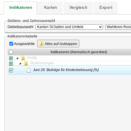
Indikatoren
Karten
Vergleich
Export
Gebiets- und Jahresauswahl
Gebietsauswahl
Indikatorentabelle
Ausgewählte
Alles auf-/zuklappen
Indikatoren (thematisch geordnet)
Politik
Abstimmungen
Juni 26: Beiträge für Kinderbetreuung [%]