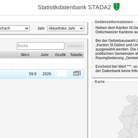
Statistikdatenbank STADA2
Gebietsinformationen
Neben dem Kanton St.Gal
Jahr
Ostschweizer Kantone a
Bei der Gebietsauswahl 
„Kanton St.Gallen und Um
Löschen
ausgewählt werden. Die k
politischen Gemeinden de
Wert
Jahr
Grafik
Tabelle
Raumgliederung „Gemein
Erscheint bei Wert ***, s
der Datenbank keine Info
59.9
2026
Karte