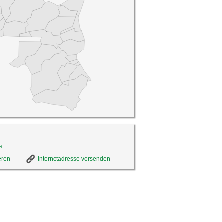
s
eren
Internetadresse versenden