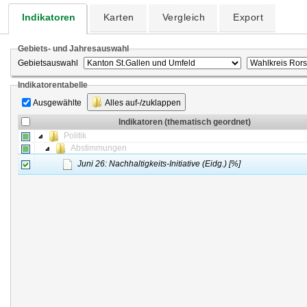
Indikatoren
Karten
Vergleich
Export
Gebiets- und Jahresauswahl
Gebietsauswahl
Indikatorentabelle
Ausgewählte
Alles auf-/zuklappen
Indikatoren (thematisch geordnet)
Politik
Abstimmungen
Juni 26: Nachhaltigkeits-Initiative (Eidg.) [%]