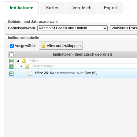
Indikatoren
Karten
Vergleich
Export
Gebiets- und Jahresauswahl
Gebietsauswahl
Indikatorentabelle
Ausgewählte
Alles auf-/zuklappen
Indikatoren (thematisch geordnet)
Politik
Abstimmungen
März 26: Kantonsstrasse zum See [%]