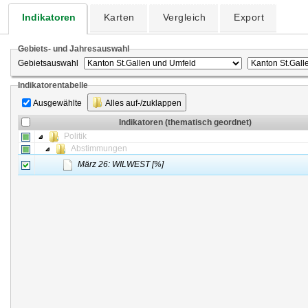
Indikatoren
Karten
Vergleich
Export
Gebiets- und Jahresauswahl
Gebietsauswahl
Indikatorentabelle
Ausgewählte
Alles auf-/zuklappen
Indikatoren (thematisch geordnet)
Politik
Abstimmungen
März 26: WILWEST [%]