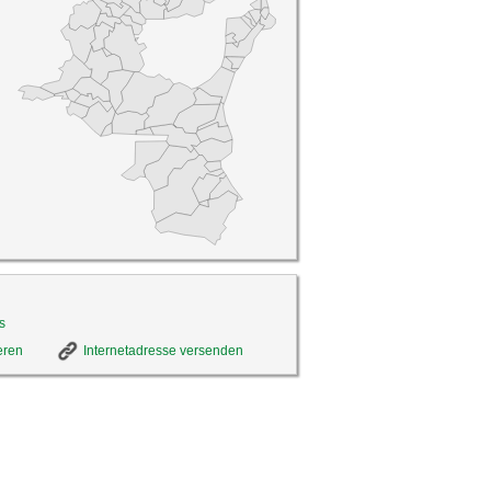
s
eren
Internetadresse versenden