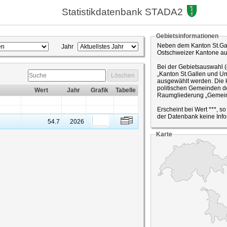
Statistikdatenbank STADA2
Gebietsinformationen
Neben dem Kanton St.Gal
Jahr
Ostschweizer Kantone a
Bei der Gebietsauswahl 
„Kanton St.Gallen und Um
Löschen
ausgewählt werden. Die k
politischen Gemeinden de
Wert
Jahr
Grafik
Tabelle
Raumgliederung „Gemein
Erscheint bei Wert ***, s
der Datenbank keine Info
54.7
2026
Karte