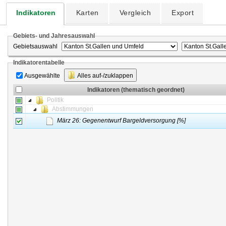
Indikatoren
Karten
Vergleich
Export
Gebiets- und Jahresauswahl
Gebietsauswahl
Indikatorentabelle
Ausgewählte
Alles auf-/zuklappen
Indikatoren (thematisch geordnet)
Politik
Abstimmungen
März 26: Gegenentwurf Bargeldversorgung [%]