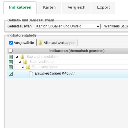
Indikatoren
Karten
Vergleich
Export
Gebiets- und Jahresauswahl
Gebietsauswahl
Indikatorentabelle
Ausgewählte
Alles auf-/zuklappen
Indikatoren (thematisch geordnet)
Bau und Immobilien
Bauinvestitionen
Bauinvestitionen
Bauinvestitionen [Mio.Fr.]