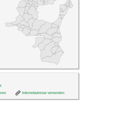
s
eren
Internetadresse versenden