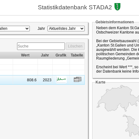
Statistikdatenbank STADA2
Gebietsinformationen
Neben dem Kanton St.Gal
Jahr
Ostschweizer Kantone a
Bei der Gebietsauswahl 
„Kanton St.Gallen und Um
Löschen
ausgewählt werden. Die k
politischen Gemeinden de
Wert
Jahr
Grafik
Tabelle
Raumgliederung „Gemein
Erscheint bei Wert ***, s
der Datenbank keine Info
808.6
2023
Karte