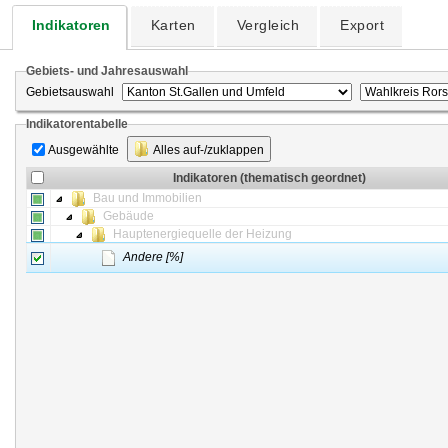
Indikatoren
Karten
Vergleich
Export
Gebiets- und Jahresauswahl
Gebietsauswahl
Indikatorentabelle
Ausgewählte
Alles auf-/zuklappen
Indikatoren (thematisch geordnet)
Bau und Immobilien
Gebäude
Hauptenergiequelle der Heizung
Andere [%]