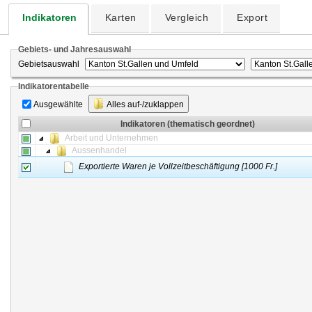
Indikatoren
Karten
Vergleich
Export
Gebiets- und Jahresauswahl
Gebietsauswahl
Indikatorentabelle
Ausgewählte
Alles auf-/zuklappen
Indikatoren (thematisch geordnet)
Arbeit und Unternehmen
Aussenhandel
Exportierte Waren je Vollzeitbeschäftigung [1000 Fr.]