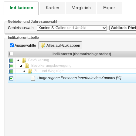
Indikatoren
Karten
Vergleich
Export
Gebiets- und Jahresauswahl
Gebietsauswahl
Indikatorentabelle
Ausgewählte
Alles auf-/zuklappen
Indikatoren (thematisch geordnet)
Bevölkerung
Bevölkerungsbewegung
Zu- und Wegzüge
Umgezogene Personen innerhalb des Kantons [%]