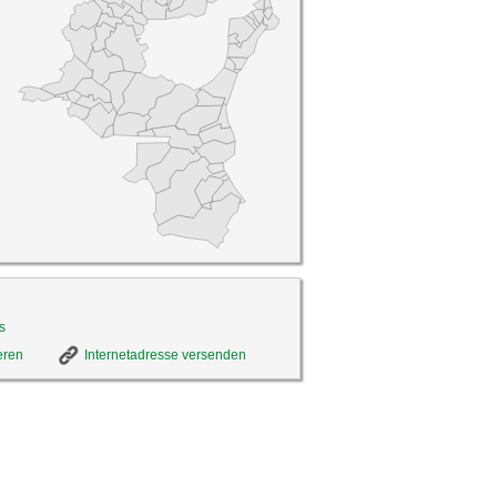
s
eren
Internetadresse versenden