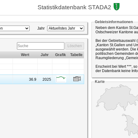
Statistikdatenbank STADA2
Gebietsinformationen
Neben dem Kanton St.Gal
Jahr
Ostschweizer Kantone a
Bei der Gebietsauswahl 
„Kanton St.Gallen und Um
Löschen
ausgewählt werden. Die k
politischen Gemeinden de
Wert
Jahr
Grafik
Tabelle
Raumgliederung „Gemein
Erscheint bei Wert ***, s
der Datenbank keine Info
36.9
2025
Karte