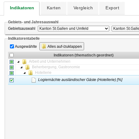
Indikatoren
Karten
Vergleich
Export
Gebiets- und Jahresauswahl
Gebietsauswahl
Indikatorentabelle
Ausgewählte
Alles auf-/zuklappen
Indikatoren (thematisch geordnet)
Arbeit und Unternehmen
Beherbergung, Gastronomie
Hotellerie
Logiernächte ausländischer Gäste (Hotellerie) [%]