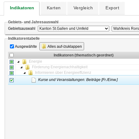
Indikatoren
Karten
Vergleich
Export
Gebiets- und Jahresauswahl
Gebietsauswahl
Indikatorentabelle
Ausgewählte
Alles auf-/zuklappen
Indikatoren (thematisch geordnet)
Energie
Förderung Energienachhaltigkeit
Informieren über Energieeffizienz
Kurse und Veranstaltungen: Beiträge [Fr./Einw.]