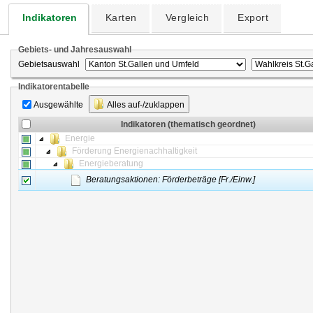
Indikatoren
Karten
Vergleich
Export
Gebiets- und Jahresauswahl
Gebietsauswahl
Indikatorentabelle
Ausgewählte
Alles auf-/zuklappen
Indikatoren (thematisch geordnet)
Energie
Förderung Energienachhaltigkeit
Energieberatung
Beratungsaktionen: Förderbeträge [Fr./Einw.]