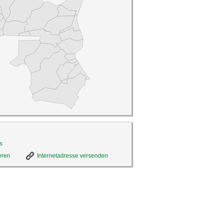
s
eren
Internetadresse versenden