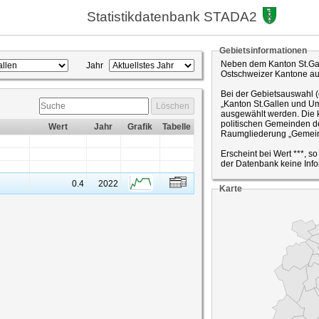
Statistikdatenbank STADA2
Gebietsinformationen
Neben dem Kanton St.Gal
Jahr
Ostschweizer Kantone a
Bei der Gebietsauswahl 
„Kanton St.Gallen und Um
Löschen
ausgewählt werden. Die k
politischen Gemeinden de
Wert
Jahr
Grafik
Tabelle
Raumgliederung „Gemein
Erscheint bei Wert ***, s
der Datenbank keine Info
0.4
2022
Karte