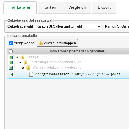
Indikatoren
Karten
Vergleich
Export
Gebiets- und Jahresauswahl
Gebietsauswahl
Indikatorentabelle
Ausgewählte
Alles auf-/zuklappen
Indikatoren (thematisch geordnet)
Energie
Förderung Energienachhaltigkeit
Wärmeproduktion u. -verteilung
Anergie-Wärmenetze: bewilligte Fördergesuche [Anz.]