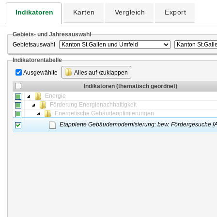
Indikatoren
Karten
Vergleich
Export
Gebiets- und Jahresauswahl
Gebietsauswahl
Indikatorentabelle
Ausgewählte
Alles auf-/zuklappen
Indikatoren (thematisch geordnet)
Energie
Förderung Energienachhaltigkeit
Energetische Gebäudeoptimierungen
Etappierte Gebäudemodernisierung: bew. Fördergesuche [A