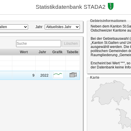
Statistikdatenbank STADA2
Gebietsinformationen
Neben dem Kanton St.Gal
Jahr
Ostschweizer Kantone a
Bei der Gebietsauswahl 
„Kanton St.Gallen und Um
Löschen
ausgewählt werden. Die k
politischen Gemeinden de
Wert
Jahr
Grafik
Tabelle
Raumgliederung „Gemein
Erscheint bei Wert ***, s
der Datenbank keine Info
9
2022
Karte