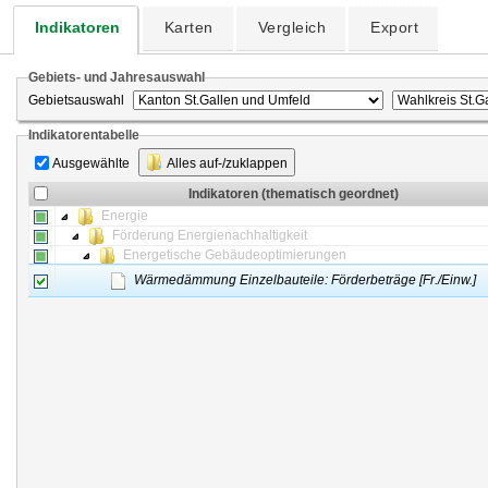
Indikatoren
Karten
Vergleich
Export
Gebiets- und Jahresauswahl
Gebietsauswahl
Indikatorentabelle
Ausgewählte
Alles auf-/zuklappen
Indikatoren (thematisch geordnet)
Energie
Förderung Energienachhaltigkeit
Energetische Gebäudeoptimierungen
Wärmedämmung Einzelbauteile: Förderbeträge [Fr./Einw.]