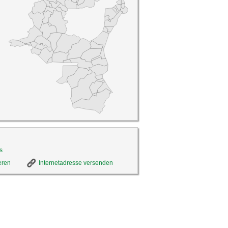
s
eren
Internetadresse versenden