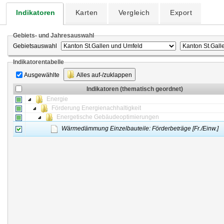
Indikatoren
Karten
Vergleich
Export
Gebiets- und Jahresauswahl
Gebietsauswahl
Indikatorentabelle
Ausgewählte
Alles auf-/zuklappen
Indikatoren (thematisch geordnet)
Energie
Förderung Energienachhaltigkeit
Energetische Gebäudeoptimierungen
Wärmedämmung Einzelbauteile: Förderbeträge [Fr./Einw.]