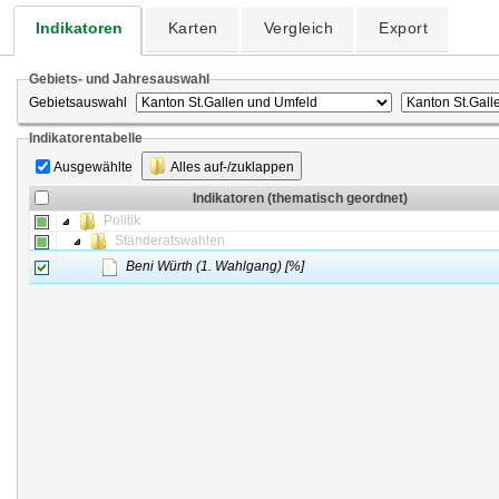
Indikatoren
Karten
Vergleich
Export
Gebiets- und Jahresauswahl
Gebietsauswahl
Indikatorentabelle
Ausgewählte
Alles auf-/zuklappen
Indikatoren (thematisch geordnet)
Politik
Ständeratswahlen
Beni Würth (1. Wahlgang) [%]