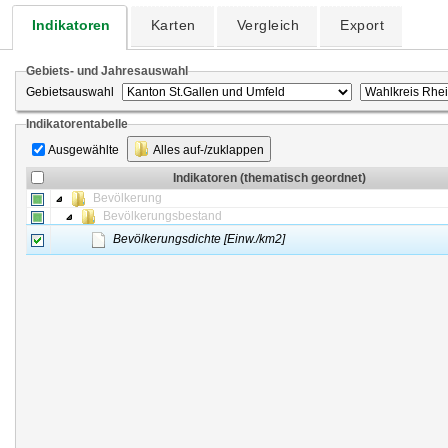
Indikatoren
Karten
Vergleich
Export
Gebiets- und Jahresauswahl
Gebietsauswahl
Indikatorentabelle
Ausgewählte
Alles auf-/zuklappen
Indikatoren (thematisch geordnet)
Bevölkerung
Bevölkerungsbestand
Bevölkerungsdichte [Einw./km2]