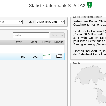
Statistikdatenbank STADA2
Gebietsinformationen
Neben dem Kanton St.Gal
Jahr
Ostschweizer Kantone a
Bei der Gebietsauswahl 
„Kanton St.Gallen und Um
Löschen
ausgewählt werden. Die k
politischen Gemeinden de
Wert
Jahr
Grafik
Tabelle
Raumgliederung „Gemein
Erscheint bei Wert ***, s
der Datenbank keine Info
567.7
2024
Karte