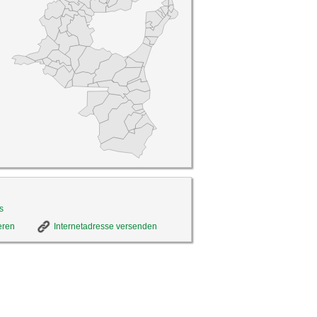
s
eren
Internetadresse versenden