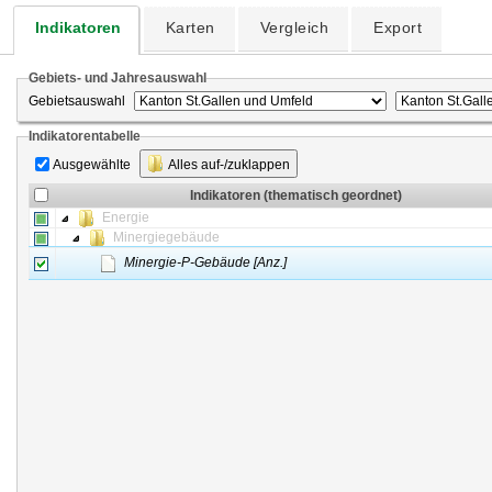
Indikatoren
Karten
Vergleich
Export
Gebiets- und Jahresauswahl
Gebietsauswahl
Indikatorentabelle
Ausgewählte
Alles auf-/zuklappen
Indikatoren (thematisch geordnet)
Energie
Minergiegebäude
Minergie-P-Gebäude [Anz.]