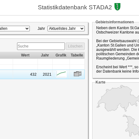
Statistikdatenbank STADA2
Gebietsinformationen
Neben dem Kanton St.Gal
Jahr
Ostschweizer Kantone a
Bei der Gebietsauswahl 
„Kanton St.Gallen und Um
Löschen
ausgewählt werden. Die k
politischen Gemeinden de
Wert
Jahr
Grafik
Tabelle
Raumgliederung „Gemein
Erscheint bei Wert ***, s
der Datenbank keine Info
432
2021
Karte