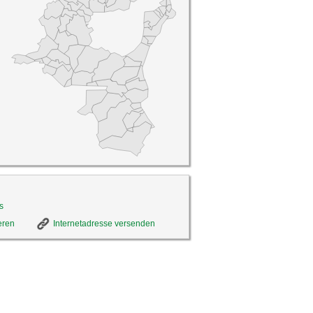
s
eren
Internetadresse versenden