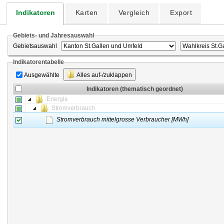
Indikatoren
Karten
Vergleich
Export
Gebiets- und Jahresauswahl
Gebietsauswahl
Indikatorentabelle
Ausgewählte
Alles auf-/zuklappen
Indikatoren (thematisch geordnet)
Energie
Stromverbrauch
Stromverbrauch mittelgrosse Verbraucher [MWh]