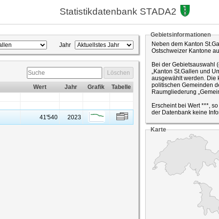
Statistikdatenbank STADA2
Gebietsinformationen
Neben dem Kanton St.Gal
Jahr
Ostschweizer Kantone a
Bei der Gebietsauswahl 
„Kanton St.Gallen und Um
Löschen
ausgewählt werden. Die k
politischen Gemeinden de
Wert
Jahr
Grafik
Tabelle
Raumgliederung „Gemein
Erscheint bei Wert ***, s
der Datenbank keine Info
41'540
2023
Karte