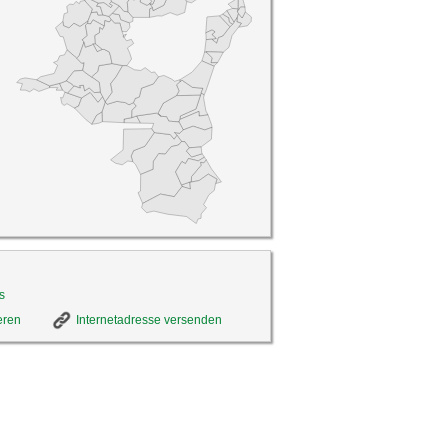
s
eren
Internetadresse versenden