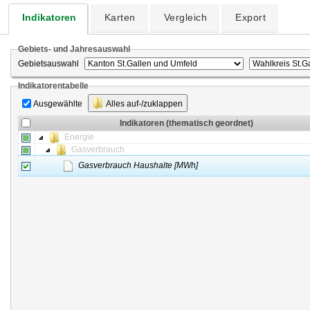
Indikatoren
Karten
Vergleich
Export
Gebiets- und Jahresauswahl
Gebietsauswahl
Indikatorentabelle
Ausgewählte
Alles auf-/zuklappen
Indikatoren (thematisch geordnet)
Energie
Gasverbrauch
Gasverbrauch Haushalte [MWh]